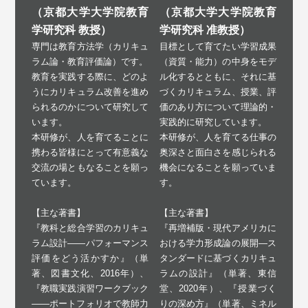
（京都大学大学院教育
（京都大学大学院教育
学研究科 教授）
学研究科 准教授）
専門は教育方法学（カリキュ
目標として育てたい学習成果
ラム論・教育評価論）です。
（資質・能力）の中身をモデ
教育を実践する際に、どのよ
ル化するとともに、それに基
うにカリキュラム改善を進め
づくカリキュラム、授業、評
られるのかについて研究して
価のあり方について理論的・
います。
実践的に研究しています。
本研修が、人を育てることに
本研修が、人を育てる仕事の
携わる皆様にとって有意義な
奥深さと面白さを感じられる
交流の場ともなることを願っ
機会になることを願っていま
ています。
す。
【主な著書】
【主な著書】
『教科と総合学習のカリキュ
『再増補版・現代アメリカに
ラム設計――パフォーマンス
おける学力形成論の展開―ス
評価をどう活かすか』（単
タンダードに基づくカリキュ
著、図書文化、2016年）、
ラムの設計』（単著、東信
『教職実践演習ワークブック
堂、2020年）、『授業づく
――ポートフォリオで教師力
りの深め方』（単著、ミネル