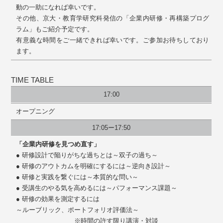
動の一助になれば幸いです。
その他、京大・教育学研究科発信の「企業内研修・再構築プログ
ラム」もご紹介予定です。
有意義な時間をご一緒できれば幸いです。ご参加お待ちしており
ます。
TIME TABLE
17:00
オープニング
17:05ー17:50
「企業内研修を見つめ直す」
● 研修設計で陥りがちな過ちとは～双子の過ち～
● 研修のアウトカムを明確にするには～逆向き設計～
● 研修と実践を繋ぐには～本質的な問い～
● 受講生のやる気を高めるには～パフォーマンス課題～
● 研修の効果を測定するには
～ルーブリック、ポートフォリオ評価法～
※時間の許す限り講演・対談