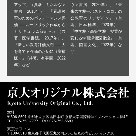
アップ』（共著、ミネルヴァ
ヴァ書房、2020年）、『未
書房、2013年）、『看護教
来の学校―ポスト・コロナの
育のためのパフォーマンス評
公教育のリデザイン』（単
価――ルーブリック作成から
著、日本標準、2020年）、
カリキュラム設計へ』（共
『中学校・高等学校 授業が
著、医学書院、 2017年）、
変わる学習評価深化論』（単
『新しい教育評価入門――人
著、図書文化、2022年）な
を育てる評価のために（増補
ど
版）』 (共著、有斐閣、2022
年）など
本社
〒606-8501 京都市左京区吉田本町 京都大学国際科学イノベーション棟4F
TEL.075-753-7777 FAX.075-753-5693
東京オフィス
〒100-6510 東京都千代田区丸の内1-5-1 新丸の内ビルディング10F