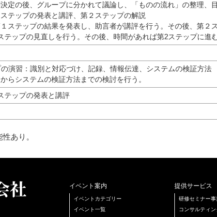
決定の後、グループに分かれて議論し、「ものの流れ」の整理、目
１ステップの発表と講評、第２ステップの解説
１ステップの結果を発表し、助言者が講評を行う。その後、第２ス
1ステップの見直しを行う。その後、時間があれば第2ステッ
プの演習：識別と対応づけ、記録、情報伝達、システムの検証方法
からシステムの検証方法までの検討を行う。
ステップの発表と講評
能性あり。
イベント案内
提供サービス
イベントカテゴリー
研修セミナー事
イベント一覧
コンサルティン