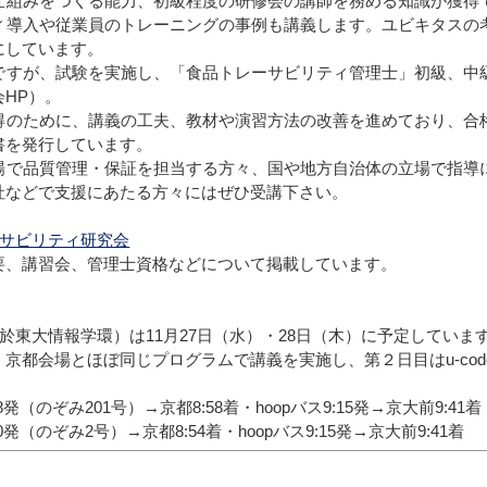
仕組みをつくる能力、初級程度の研修会の講師を務める知識が獲得
ィ導入や従業員のトレーニングの事例も講義します。ユビキタスの
にしています。
すが、試験を実施し、「食品トレーサビリティ管理士」初級、中
会HP）。
のために、講義の工夫、教材や演習方法の改善を進めており、合
書を発行しています。
で品質管理・保証を担当する方々、国や地方自治体の立場で指導
社などで支援にあたる方々にはぜひ受講下さい。
サビリティ研究会
要、講習会、管理士資格などについて掲載しています。
於東大情報学環）は11月27日（水）・28日（木）に予定していま
、京都会場とほぼ同じプログラムで講義を実施し、第２日目はu-co
8発（のぞみ201号）→京都8:58着・hoopバス9:15発→京大前9:41着
0発（のぞみ2号）→京都8:54着・hoopバス9:15発→京大前9:41着