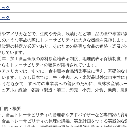
リック
リック
やアメリカなどで、生肉や野菜、浅漬けなど加工品の食中毒菌汚
このような事故の際にトレーサビリティは大きな機能を発揮します
汚染源の特定が必須であり、そのための確実な食品の追跡・遡及が
生しています。
年、加工食品全般の原料原産地表示制度、地理的表示保護制度、
からもトレーサビリティの確保が期待されています。
アメリカでは、すでに、食中毒や食品汚染事故に備え、基礎的な
ています。しかし日本では、牛・牛肉、米・米製品以外は自主性に
ようななかで、すべての事業者への普及のために、農林水産省ホ
ニュアル』総論、各論（製造・加工、卸売、小売、外食、漁業、農
の目的・概要
、食品トレーサビリティの管理者やアドバイザーなど専門家の育
食品トレーサビリティの原理の講義、実施計画をつくる実践的な