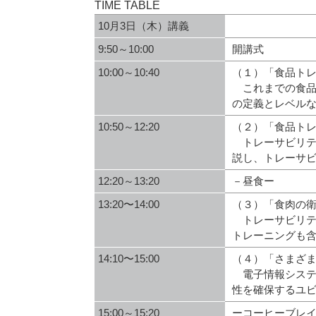
TIME TABLE
10月3日（木）講義
9:50～10:00
開講式
10:00～10:40
（１）「食品トレ
これまでの食品
の定義とレベル
10:50～12:20
（２）「食品トレ
トレーサビリテ
説し、トレーサ
12:20～13:20
－昼食ー
13:20〜14:00
（３）「食肉の
トレーサビリテ
トレーニングも
14:10〜15:00
（４）「さまざ
電子情報システ
性を確保するユ
15:00～15:20
ーコーヒーブレ