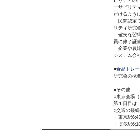
ビリティの
ーサビリテ
だけるよう
民間認定で
リティ研究
確実な習得
員に修了証
企業や農場
システム会
■
食品トレー
研究会の概
■その他
○東京会場（
第１日目は
○交通の接続
・東京駅6:4
・博多駅6:1