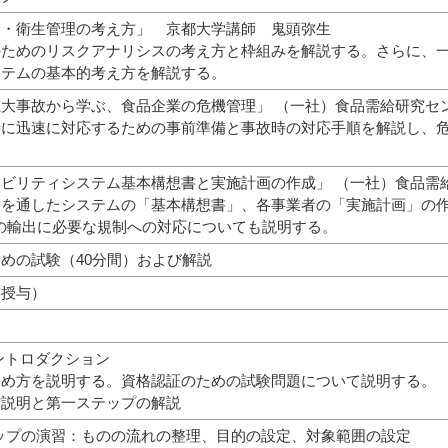
全・衛生管理の考え方」 京都大学講師 鬼頭弥生
ためのリスクアナリシスの考え方と枠組みを解説する。さらに、一般
ステムの基本的考え方を解説する。
大事故から学ぶ、食品企業の危機管理」 （一社）食品需給研究セン
に迅速に対応するための事前準備と事故時の対応手順を解説し、危
ビリティシステム基本構想書と実施計画の作成」 （一社）食品需
を通したシステムの「基本構想書」、各事業者の「実施計画」の作
の輸出に必要な規制への対応についても説明する。
めの試験（40分間）および解説
書授与）
ントロダクション
め方を説明する。資格認証のための試験問題について説明する。
材説明と第一ステップの解説
ップの演習：ものの流れの整理、目的の設定、対象範囲の設定