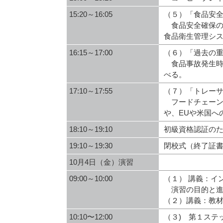
15:20～16:05
（５）「食品安
食品安全確保の
食品衛生管理シ
16:15～17:00
（６）「過去の重
食品事故発生時
べる。
17:10～17:55
（７）「トレーサ
フードチェーン
や、EUや米国へ
18:10～19:10
初級資格認証のた
19:10～19:30
閉校式（終了証
10月4日（金）演習
09:00～10:00
（１） 講義：イ
演習の目的と進
（２）講義：教
10:10〜12:00
（３) 第１ステ