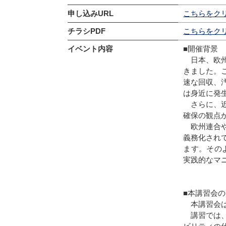
申し込みURL
こちらをク
チラシPDF
こちらをク
イベント内容
■開催背景
日本、欧州
きました。
速な回収、
は身近に発
さらに、近
確保の観点
欧州連合や
義務化され
ます。その
実践的なマ
■本講習会
本講習会は
講習では、