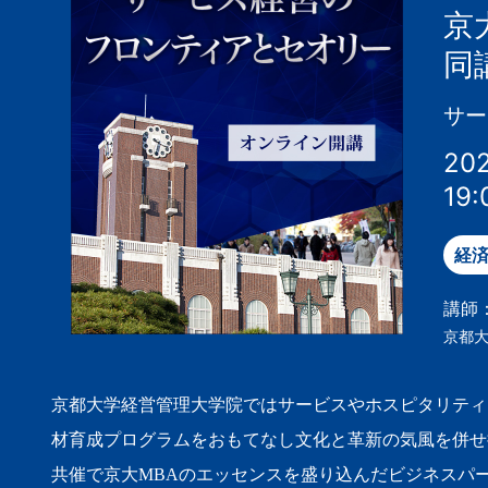
京
同
サー
20
19:
経
講師
京都大
京都大学経営管理大学院ではサービスやホスピタリティ
材育成プログラムをおもてなし文化と革新の気風を併せ
共催で京大MBAのエッセンスを盛り込んだビジネスパ