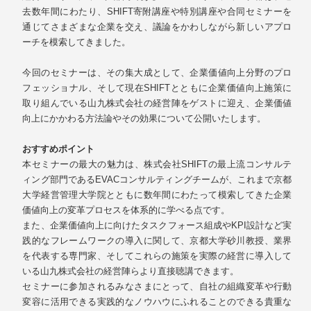
去数年間にわたり、SHIFT寄附講座や特別講座や合同セミナーを
通じてさまざまな企業を交え、議論をかわしながら新しいアプロ
ーチを模索してきました。
今回のセミナーは、その集大成として、企業価値向上分野のプロ
フェッショナル、そして現在SHIFTとともに企業価値向上施策に
取り組んでいる山九株式会社の経営陣をゲストに迎え、企業価値
向上にかかわる方法論やその効果について公開いたします。
おすすめポイント
本セミナーの最大の魅力は、株式会社SHIFTの最上流コンサルテ
ィング部門であるEVACコンサルティングチームが、これまで京都
大学経営管理大学院とともに数年間にわたって模索してきた企業
価値向上の変革プロセスを体系的に学べる点です。
また、企業価値向上に向けたタスクフォース組成やKPI設計など実
践的なフレームワークの導入に関して、京都大学砂川教授、業界
を代表する専門家、そしてこれらの施策を実際の経営に導入して
いる山九株式会社の経営陣らより直接聴講できます。
セミナーに参加されるみなさまにとって、自社の組織変革や行動
変容に活用できる実践的なノウハウにふれることのできる貴重な