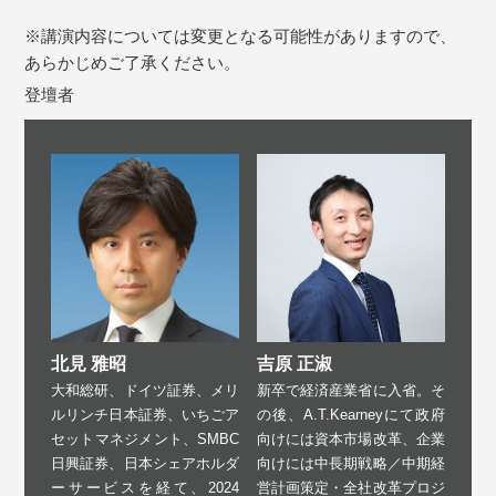
※講演内容については変更となる可能性がありますので、
あらかじめご了承ください。
登壇者
北見 雅昭
吉原 正淑
大和総研、ドイツ証券、メリ
新卒で経済産業省に入省。そ
ルリンチ日本証券、いちごア
の後、A.T.Kearneyにて政府
セットマネジメント、SMBC
向けには資本市場改革、企業
日興証券、日本シェアホルダ
向けには中長期戦略／中期経
ーサービスを経て、2024
営計画策定・全社改革プロジ