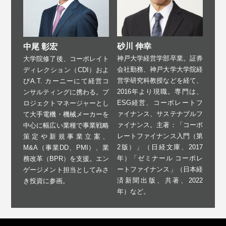
砂川 伸幸
中尾 彰宏
神戸大学経営学部卒業。証券
大学院修了後、コーポレイト
会社勤務、神戸大学大学院経
ディレクション（CDI）およ
営学研究科教授などを経て、
びA.T. カーニーにて経営コ
2016年より現職。専門は、
ンサルティングに携わる。プ
ESG経営、コーポレートフ
ロジェクトマネージャーとし
ァイナンス、サステナブルフ
て大手電機・機械メーカーを
ァイナンス。主著：「コーポ
中心に幅広い業種で事業戦略
レートファイナンス入門（第
策定や新規事業立案、
2版）」（日経文庫、2017
M&A（事業DD、PMI）、業
年）「ゼミナール コーポレ
務改革（BPR）を支援。エン
ートファイナンス」（日本経
ゲージメント担当としてみさ
済新聞出版、共著、2022
き投資に参画。
年）など。