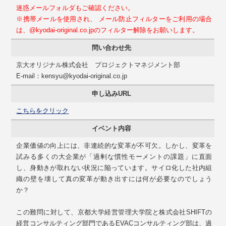
迷惑メールフォルダもご確認ください。
※携帯メールを使用され、 メール防止フィルターをご利用の場合
は、@kyodai-original.co.jpのフィルター解除をお願いします。
問い合わせ先
京大オリジナル株式会社 プロジェクトマネジメント部
E-mail：kensyu@kyodai-original.co.jp
申し込みURL
こちらをクリック
イベント内容
企業価値の向上には、非連続的な変革が不可欠。しかし、変革を
試みる多くの大企業が「過剰な慣性モーメントの課題」に直面
し、身動きが取れない状況に陥っています。サイロ化した社内組
織の壁を壊して真の変革が動き出すには何が必要なのでしょう
か？
この難問に対して、京都大学経営管理大学院と株式会社SHIFTの
経営コンサルティング部門であるEVACコンサルティング部は、過