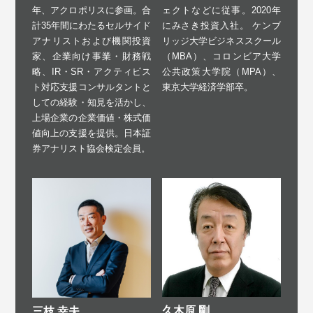
年、アクロポリスに参画。合
ェクトなどに従事。2020年
計35年間にわたるセルサイド
にみさき投資入社。 ケンブ
アナリストおよび機関投資
リッジ大学ビジネススクール
家、企業向け事業・財務戦
（MBA）、コロンビア大学
略、IR・SR・アクティビス
公共政策大学院（MPA）、
ト対応支援コンサルタントと
東京大学経済学部卒。
しての経験・知見を活かし、
上場企業の企業価値・株式価
値向上の支援を提供。日本証
券アナリスト協会検定会員。
久木原 剛
三枝 幸夫