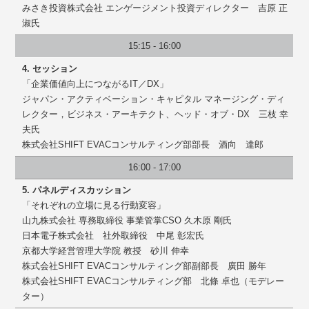
みさき投資株式会社 エンゲージメント投資ディレクター 吉原 正
淑氏
15:15 - 16:00
4. セッション
「企業価値向上につながるIT／DX」
ジャパン・アクティベーション・キャピタル マネージング・ディ
レクター，ビジネス・アーキテクト、ヘッド・オブ・DX 三枝 幸
夫氏
株式会社SHIFT EVACコンサルティング部部長 酒向 達郎
16:00 - 17:00
5. パネルディスカッション
「それぞれの立場に見る行動変容」
山九株式会社 専務取締役 事業管掌CSO 久木原 剛氏
日本電子株式会社 社外取締役 中尾 彰宏氏
京都大学経営管理大学院 教授 砂川 伸幸
株式会社SHIFT EVACコンサルティング部副部長 廣田 勝年
株式会社SHIFT EVACコンサルティング部 北條 卓也（モデレー
ター）