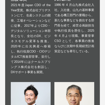
1986 年 4 月山九株式会社入
2021年度Japan CDO of the
社。入社後、山九の基幹事業
Year受賞。株式会社ブリヂス
である機工部門の要職から、
トンにて、生産システムの開
新たな事業などを創出する部
発、工場オペレーションなど
門長を経て、経営企画副担当
に従事。2017年よりCDO・
や執行役員を歴任し、2025
デジタルソリューション本部
年 4 月より現職。事業管掌
⾧となり、全社のDX、ビジ
CSO として、各事業の推進
ネスモデル変革を推進。
ならびに次期中長期経営計画
2020年に出光興産へ移籍
策定などを牽引している。
し、執行役員CDO・CIOデジ
タルICT推進部管掌。並行し
て2014年にはクールスプリ
ングス株式会社を創設し、
DXサポート事業を展開。