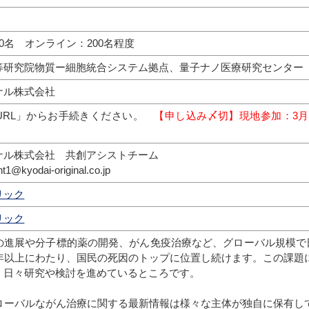
0名 オンライン：200名程度
等研究院物質ー細胞統合システム拠点、量子ナノ医療研究センター
ナル株式会社
URL」からお手続きください。
【申し込み〆切】現地参加：3月2
ナル株式会社 共創アシストチーム
1@kyodai-original.co.jp
リック
リック
の進展や分子標的薬の開発、がん免疫治療など、グローバル規模で日
0年以上にわたり、国民の死因のトップに位置し続けます。この課題
、日々研究や検討を進めているところです。
ローバルながん治療に関する最新情報は様々な主体が独自に保有し