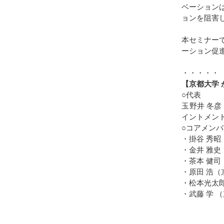
ベーション
ョンを阻害
本セミナー
ーション促
・・・・・
【京都大学
○代表
玉野井 冬彦
イントメン
○コアメンバー
・掛谷 秀昭
・金井 雅史
・茶本 健司
・原田 浩（
・松本光太
・武藤 学 