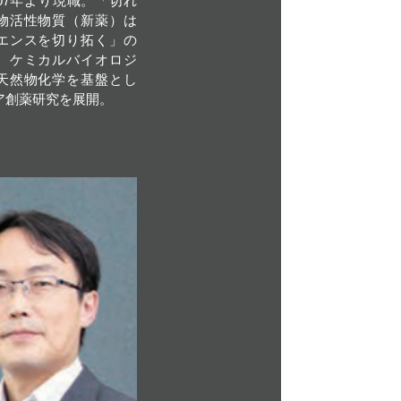
07年より現職。「切れ
物活性物質（新薬）は
エンスを切り拓く」の
、ケミカルバイオロジ
天然物化学を基盤とし
ア創薬研究を展開。