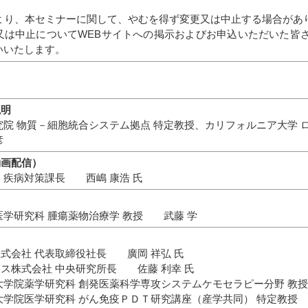
より、本セミナーに関して、やむを得ず変更又は中止する場合があ
又は中止についてWEBサイトへの掲示およびお申込いただいた皆
いいたします。
説明
究院 物質－細胞統合システム拠点 特定教授、カリフォルニア大学 
彦
動画配信）
・疾病対策課長 西嶋 康浩 氏
医学研究科 腫瘍薬物治療学 教授 武藤 学
株式会社 代表取締役社長 廣岡 祥弘 氏
ス株式会社 中央研究所長 佐藤 利幸 氏
大学院薬学研究科 創発医薬科学専攻システムケモセラピー分野 教
大学院医学研究科 がん免疫ＰＤＴ研究講座（産学共同） 特定教授