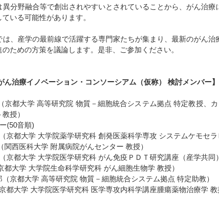
は異分野融合等で創出されやすいとされていることから、がん治療
している可能性があります。
では、産学の最前線で活躍する専門家たちが集まり、最新のがん治
進のための方策を議論します。是非、ご参加ください。
 がん治療イノベーション・コンソーシアム（仮称） 検討メンバー
（京都大学 高等研究院 物質－細胞統合システム拠点 特定教授、
ト教授）
(50音順)
 （京都大学 大学院薬学研究科 創発医薬科学専攻 システムケモセラ
（関西医科大学 附属病院がんセンター 教授）
 （京都大学 大学院医学研究科 がん免疫ＰＤＴ研究講座（産学共同
京都大学 大学院生命科学研究科 がん細胞生物学 教授）
郎（京都大学 高等研究院 物質－細胞統合システム拠点 特定助教）
（京都大学 大学院医学研究科 医学専攻内科学講座腫瘍薬物治療学