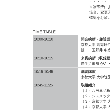
・・・・・
※諸事情に
場合、変更
確認をお願
TIME TABLE
10:00-10:10
開会挨拶・趣旨
京都大学 高等研
授 玉野井 冬
10:10-10:15
来賓挨拶（収録
厚生労働省 がん
10:15-10:45
基調講演
京都大学 大学院
10:45-11:25
取組紹介
（１）八洲薬品
（２）シスメック
（３）京都大学 
（４）京都大学 