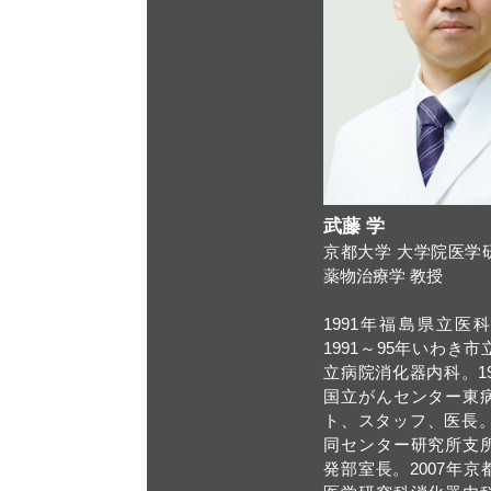
武藤 学
京都大学 大学院医学
薬物治療学 教授
1991年福島県立医
1991～95年いわき
立病院消化器内科。199
国立がんセンター東
ト、スタッフ、医長。2
同センター研究所支
発部室長。2007年