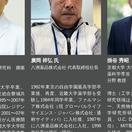
廣岡 祥弘 氏
掛谷 秀昭
八洲薬品株式会社 代表取締役社長
京都大学 大
研究科 腫瘍
薬科学専攻
分野 教授
1982年東京の自由学園最高学部卒
科大学卒業。
業後、再度、近畿大学薬学部を受
博士（工学
市立総合磐城共
験し1984年同学卒業。ファルマシ
研究領域は
5〜2007年
ア株式会社（現 グローバルライフ
ー、天然物
病院レジデン
サイエンス・ジャパン株式会社 : 通
学研究所
001〜07年
称サイティバ）に入社後、1987年
員、U.C.
所がん医療開
に八洲薬品株式会社に入社。1998
任）、MIT
京都大学大学院