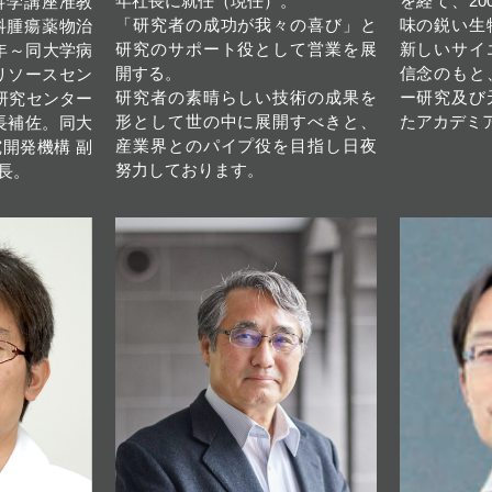
年社長に就任（現任）。
を経て、20
科学講座准教
「研究者の成功が我々の喜び」と
味の鋭い生
究科腫瘍薬物治
研究のサポート役として営業を展
新しいサイ
8年～同大学病
開する。
信念のもと
リソースセン
研究者の素晴らしい技術の成果を
ー研究及び
療研究センター
形として世の中に展開すべきと、
たアカデミ
長補佐。同大
産業界とのパイプ役を目指し日夜
開発機構 副
努力しております。
長。