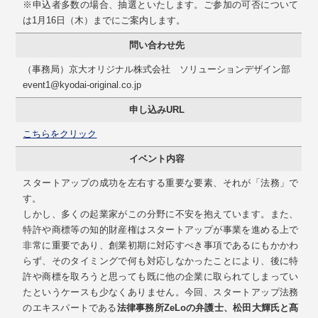
※申込者多数の場合、抽選といたします。ご参加の可否について
は1月16日（木）までにご案内します。
問い合わせ先
（事務局）京大オリジナル株式会社 ソリューションデザイン部
event1@kyodai-original.co.jp
申し込みURL
こちらをクリック
イベント内容
スタートアップの成功を左右する重要な要素、それが「法務」で
す。
しかし、多くの起業家がこの分野に不安を抱えています。また、
特許や商標等の知的財産権はスタートアップが事業を進める上で
非常に重要であり、創業初期に対応すべき事項であるにもかかわ
らず、そのタイミングで何も対応しなかったことにより、後に特
許や商標を取ろうと思っても既に他の企業に取られてしまってい
たというケースも少なくありません。今回、スタートアップ法務
のエキスパートである
法律事務所ZeLoの弁護士、松田大輝氏と髙