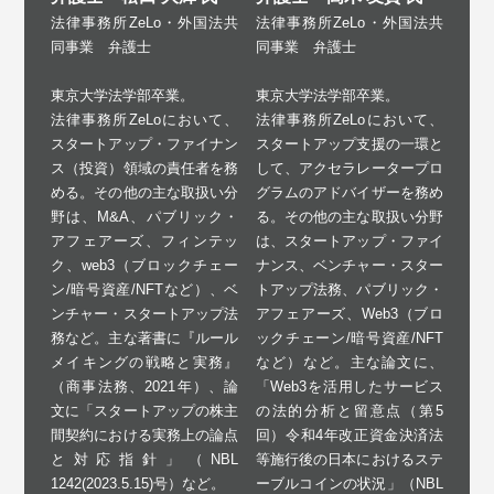
法律事務所ZeLo・外国法共
法律事務所ZeLo・外国法共
同事業 弁護士
同事業 弁護士
東京大学法学部卒業。
東京大学法学部卒業。
法律事務所ZeLoにおいて、
法律事務所ZeLoにおいて、
スタートアップ支援の一環と
スタートアップ・ファイナン
して、アクセラレータープロ
ス（投資）領域の責任者を務
グラムのアドバイザーを務め
める。その他の主な取扱い分
る。その他の主な取扱い分野
野は、M&A、パブリック・
は、スタートアップ・ファイ
アフェアーズ、フィンテッ
ナンス、ベンチャー・スター
ク、web3（ブロックチェー
トアップ法務、パブリック・
ン/暗号資産/NFTなど）、ベ
アフェアーズ、Web3（ブロ
ンチャー・スタートアップ法
ックチェーン/暗号資産/NFT
務など。主な著書に『ルール
など）など。主な論文に、
メイキングの戦略と実務』
「Web3を活用したサービス
（商事法務、2021年）、論
の法的分析と留意点（第5
文に「スタートアップの株主
回）令和4年改正資金決済法
間契約における実務上の論点
等施行後の日本におけるステ
と対応指針」（NBL
ーブルコインの状況」（NBL
1242(2023.5.15)号）など。