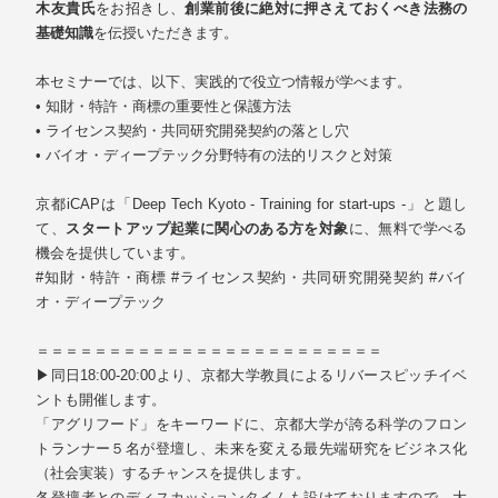
木友貴氏
をお招きし、
創業前後に絶対に押さえておくべき法務の
基礎知識
を伝授いただきます。
本セミナーでは、以下、実践的で役立つ情報が学べます。
• 知財・特許・商標の重要性と保護方法
• ライセンス契約・共同研究開発契約の落とし穴
• バイオ・ディープテック分野特有の法的リスクと対策
京都iCAPは「Deep Tech Kyoto - Training for start-ups -」と題し
て、
スタートアップ起業に関心のある方を対象
に、無料で学べる
機会を提供しています。
#知財・特許・商標 #ライセンス契約・共同研究開発契約 #バイ
オ・ディープテック
＝＝＝＝＝＝＝＝＝＝＝＝＝＝＝＝＝＝＝＝＝＝＝＝
▶同日18:00-20:00より、京都大学教員によるリバースピッチイベ
ントも開催します。
「アグリフード」をキーワードに、京都大学が誇る科学のフロン
トランナー５名が登壇し、未来を変える最先端研究をビジネス化
（社会実装）するチャンスを提供します。
各登壇者とのディスカッションタイムも設けておりますので、大