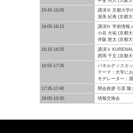
甲斐 尚人 (大阪大
15:45-16:05
講演Ⅲ 京都大学
渥美 紀寿 (京都
16:05-16:15
講演Ⅳ 学術情報
小谷 大祐 (京都
井阪 悠太 (京都
16:15-16:25
講演Ⅴ KUREN
西岡 千文 (京都
16:55-17:35
パネルディスカ
テーマ：大学に
モデレーター：渥美
17:35-17:40
閉会挨拶 引原 隆
18:00-19:30
情報交換会