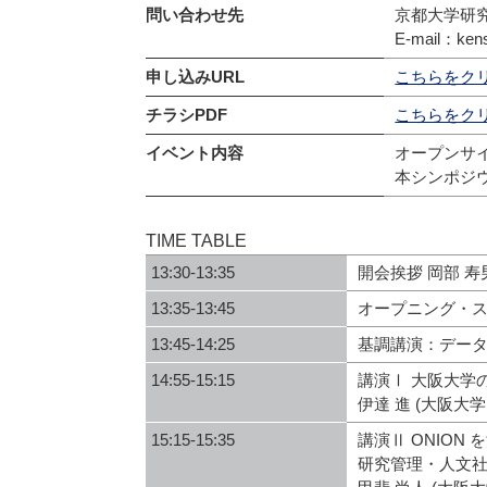
問い合わせ先
京都大学研
E-mail：kens
申し込みURL
こちらをク
チラシPDF
こちらをク
イベント内容
オープンサ
本シンポジ
TIME TABLE
13:30-13:35
開会挨拶 岡部 寿
13:35-13:45
オープニング・ス
13:45-14:25
基調講演：データ
14:55-15:15
講演Ⅰ 大阪大学
伊達 進 (大阪大学
15:15-15:35
講演Ⅱ ONIO
研究管理・人文