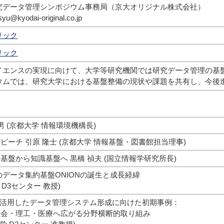
究データ管理シンポジウム事務局（京大オリジナル株式会社）
yu@kyodai-original.co.jp
リック
リック
イエンスの実現に向けて、大学等研究機関では研究データ管理の基
ウムでは、研究大学における基盤整備の現状や課題を共有し、今後
男 (京都大学 情報環境機構長)
ピーチ 引原 隆士 (京都大学 情報基盤・図書館担当理事)
基盤から知識基盤へ 黒橋 禎夫 (国立情報学研究所長)
のデータ集約基盤ONIONの誕生と成長経緯
 D3センター 教授)
N を活用したデータ管理システム形成に向けた初期事例：
社会・理工・医療へ広がる分野横断的取り組み