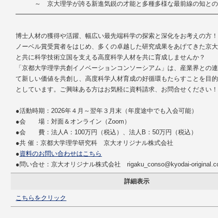
～ 京大理学が誇る新進気鋭の才能と多種多様な最前線の知との
━━━━━━━━━━━━━━━━━━━━━━━━━━━━━━━
博士人材の獲得や活躍、幅広い最先端科学の探索と深化をお考えの方
ノーベル賞受賞者をはじめ、多くの卓越した研究成果をあげてきた京
と共に科学技術立国を支える高度科学人材を共に育成しませんか？
「京都大学理学共創イノベーションコンソーシアム」は、産業界との
て新しい価値を共創し、高度科学人材育成の好循環もたらすことを目
としています。ご興味ある方はお気軽に資料請求、お問合せください
●活動時期：2026年４月～翌年３月末（年度途中でも入会可能）
●会 場：対面＆オンライン（Zoom）
●会 費：法人A：100万円（税込）、法人B：50万円（税込）
●共 催：京都大学理学研究科 京大オリジナル株式会社
●
資料のお問い合わせはこちら
●問い合せ：京大オリジナル株式会社 rigaku_conso@kyodai-original.co
詳細表示
こちらをクリック