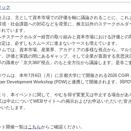
リック
向上は、主として資本市場での評価を軸に議論されることに、これ
環境・社会課題への対応などを背景に、株主以外のステークホルダ
されています。
ルチステークホルダー経営の取り組みと資本市場における評価との
決定は、必ずしもスムーズに進まないケースも増えています。
ウムでは、資本市場、産業界、アカデミアの多様な視点から、マル
す。評価と実践の間にあるギャップ、そして企業が直面する意思決
界の識者が「京大360°視点」のもと全方位から議論します。是非ご
は、本年7月6日（月）に京都大学にて開催される2026 CGIR – KYOTO Sta
s Paper Development Workshop (PDW)と連携して開催さ
より、本イベントに関して、やむを得ず変更又は中止する場合があ
又は中止についてWEBサイトへの掲示およびお申込いただいた皆
いいたします。
ント開催一覧は
こちら
からご確認ください。