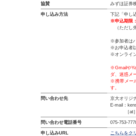
協賛
みずほ証券
申し込み方法
下記「申し
※申込期限：
（ただし先
※参加者は
※お申込者
※オンライ
※Gmail
ダ、迷惑メ
※携帯メール
す。
問い合わせ先
京大オリジ
E-mail：kens
［at］
問い合わせ電話番号
075-753-777
申し込みURL
こちらをク