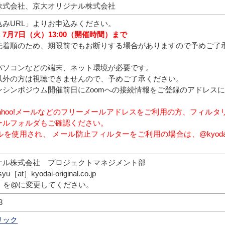
株式会社、京大オリジナル株式会社
込みURL」よりお申込みください。
7月7日（火）13:00（開催時間）まで
着順のため、期限前でもお断りする場合がありますので予めご了
パソコンなどの端末、ネット環境が必要です。
以外の方は視聴できませんので、予めご了承ください。
ンシンポジウム開催前日にZoomへの接続情報をご登録のアドレ
やYahoo!メールなどのフリーメールアドレスをご利用の方、フィ
ールフォルダもご確認ください。
を使用され、 メール防止フィルターをご利用の場合は、@kyodai-ori
ナル株式会社 プロジェクトマネジメント部
yu［at］kyodai-original.co.jp
を@に変更してください。
8
リック