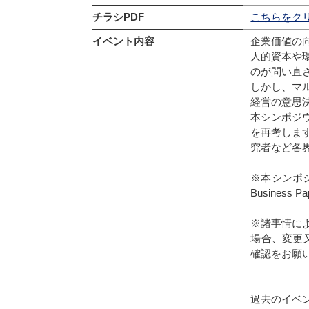
チラシPDF
こちらをク
イベント内容
企業価値の
人的資本や
のが問い直
しかし、マ
経営の意思
本シンポジ
を再考しま
究者など各
※本シンポジウム
Busines
※諸事情に
場合、変更
確認をお願
過去のイベ