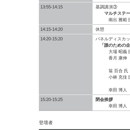
13:55-14:15
基調講演③
マルチステ
南出 雅範 氏
14:15-14:20
休憩
14:20-15:20
パネルディスカ
「誰のための
大場 昭義 氏
香月 康伸 
みずほ証券株
翁 百合 氏 
小林 充佳 氏
（NTT西
幸田 博人 京
15:20-15:25
閉会挨拶
幸田 博人 京
登壇者