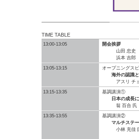
TIME TABLE
13:00-13:05
開会挨拶
山田 忠史 京
浜本 吉郎 み
13:05-13:15
オープニングス
海外の認識
アスリ チョル
13:15-13:35
基調講演①
日本の成長
翁 百合 氏 
13:35-13:55
基調講演②
マルチステ
小林 充佳 氏
（NTT西