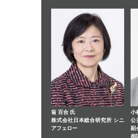
翁 百合 氏
小
株式会社日本総合研究所 シニ
公
アフェロー
副
相