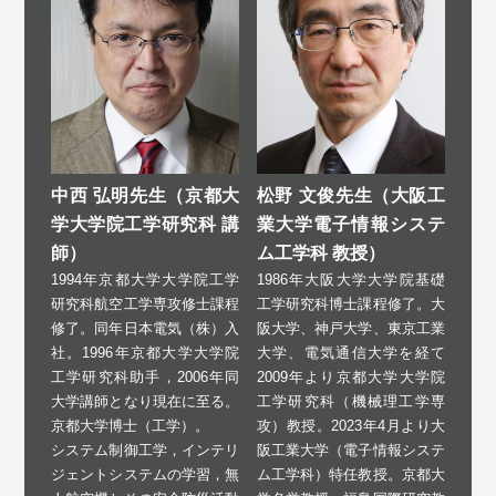
松野 文俊先生（大阪工
中西 弘明先生（京都大
業大学電子情報システ
学大学院工学研究科 講
ム工学科 教授）
師）
1986年大阪大学大学院基礎
1994年京都大学大学院工学
工学研究科博士課程修了。大
研究科航空工学専攻修士課程
阪大学、神戸大学、東京工業
修了。同年日本電気（株）入
大学、電気通信大学を経て
社。1996年京都大学大学院
2009年より京都大学大学院
工学研究科助手，2006年同
工学研究科（機械理工学専
大学講師となり現在に至る。
攻）教授。2023年4月より大
京都大学博士（工学）。
阪工業大学（電子情報システ
システム制御工学，インテリ
ム工学科）特任教授。京都大
ジェントシステムの学習，無