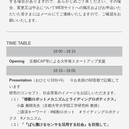
する場合がありますので、あらかじめご了承ください。その場
合、変更又は中止についてWEBサイトへの掲示およびお申込いた
だいた皆さまにはメールにてご連絡いたしますので、ご確認をお
願いいたします。
TIME TABLE
18:00～18:15
Opening
京都iCAP等による大学発スタートアップ支援
18:15～19:05
Presentation
（おひとり10分×5） ※お名前の50音順で記載して
います
研究のコンセプト、社会実装のイメージをお話しいただきます。
（１）
「移動ロボットメカニズムとライディングロボティクス」
小森 雅晴先生（京都大学大学院工学研究科 教授）
ご講演キーワード：#移動ロボット ＃ライディングロボティ
クス #メカニズム
（２）
「『ばら撒けるセンサを活用する社会』を目指して」