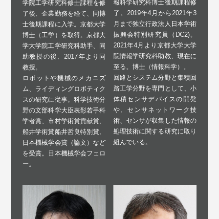
報科学研究科博士後期課程修
学院工学研究科修士課程を修
了。2019年4月から2021年3
了後、企業勤務を経て、同博
月まで独立行政法人日本学術
士後期課程に入学。京都大学
振興会特別研究員（DC2)。
博士（工学）を取得。京都大
2021年4月より京都大学大学
学大学院工学研究科助手、同
院情報学研究科助教、現在に
助教授の後、2017年より同
至る。博士（情報科学）。
教授。
回路とシステム分野と集積回
ロボットや機械のメカニズ
路工学分野を専門として、小
ム、ライディングロボティク
体積センサデバイスの開発
スの研究に従事。科学技術分
や、センサネットワーク技
野の文部科学大臣表彰若手科
術、センサが収集した情報の
学者賞、市村学術賞貢献賞、
処理技術に関する研究に取り
船井学術賞船井哲良特別賞、
組んでいる。
日本機械学会賞（論文）など
を受賞。日本機械学会フェロ
ー。