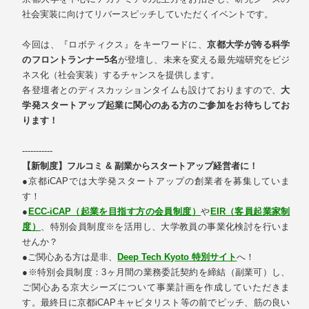
社会実装に向けてリバースピッチしていただくイベントです。
今回は、『ロボティクス』をキーワードに、
京都大学が誇る科学
のフロントランナー5名
が登壇し、未来を変える最先端研究をビジ
ネス化（社会実装）するチャンスを提供します。
各登壇者とのディスカッションタイムも設けておりますので、
大
学発スタートアップ起業に関心のある方のご参加をお待ちしてお
ります！
-----------
【新制度】フルコミ & 副業からスタートアップ経営者に！
●京都iCAPでは大学発スタートアップの創業者を募集していま
す！
●
ECC-iCAP（起業を目指す方の会員制度）
や
EIR（客員起業家制
度）
、特別会員制度※を活用し、大学教員の事業化検討を行いま
せんか？
●ご関心ある方は是非、
Deep Tech Kyoto 特別サイト
へ！
●※特別会員制度：3ヶ月間の業務委託契約を締結（副業可）し、
ご関心ある京大シーズについて事業計画を作成していただきま
す。最終日に京都iCAPキャピタリスト等の前でピッチ、筋の良い