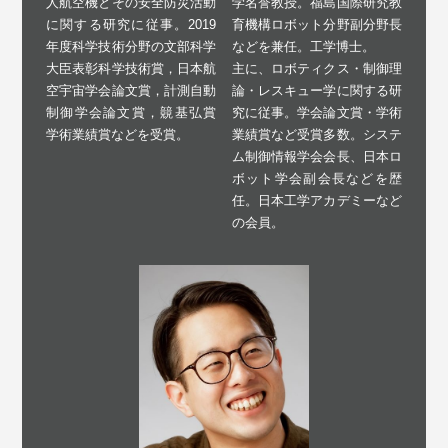
学名誉教授。福島国際研究教
人航空機とその安全防災活動
育機構ロボット分野副分野長
に関する研究に従事。2019
などを兼任。工学博士。
年度科学技術分野の文部科学
主に、ロボティクス・制御理
大臣表彰科学技術賞，日本航
論・レスキュー学に関する研
空宇宙学会論文賞，計測自動
究に従事。学会論文賞・学術
制御学会論文賞，竸基弘賞
業績賞など受賞多数。システ
学術業績賞などを受賞。
ム制御情報学会会長、日本ロ
ボット学会副会長などを歴
任。日本工学アカデミーなど
の会員。