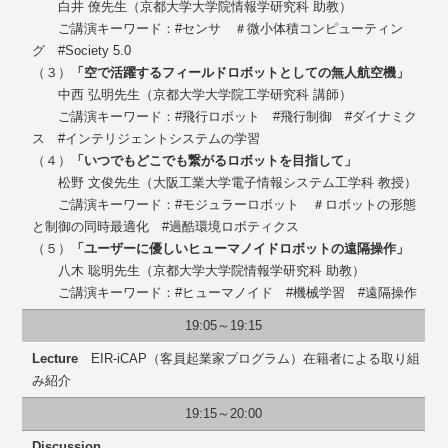
白井 僚先生（京都大学大学院情報学研究科 助教）
ご講演キーワード：#センサ ＃微小体積コンピューティン
グ #Society 5.0
（３）
「空で活躍するフィールドロボットとしての無人航空機」
中西 弘明先生（京都大学大学院工学研究科 講師）
ご講演キーワード：#飛行ロボット #飛行制御 #ダイナミク
ス #インテリジェントシステムの学習
（４）
「いつでもどこでも繋がるロボットを目指して」
松野 文俊先生（大阪工業大学電子情報システム工学科 教授）
ご講演キーワード：#モジュラーロボット ＃ロボットの形態
と制御の同時最適化 #過酷環境ロボティクス
（５）
「ユーザーに優しいヒューマノイドロボットの遠隔操作」
八木 聡明先生（京都大学大学院情報学研究科 助教）
ご講演キーワード：#ヒューマノイド #機械学習 #遠隔操作
19:05～19:15
Lecture
EIR-iCAP（客員起業家プログラム）在籍者による取り組
み紹介
19:15～20:00
Discussion