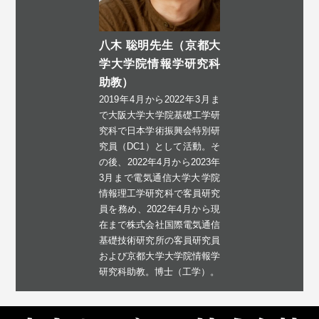
八木 聡明先生（京都大
学大学院情報学研究科
助教）
2019年4月から2022年3月ま
で大阪​大学大学院基礎工学研
究科で日本​学術振興会特別研
究員（DC1）と​して活動。そ
の後、2022年4月か​ら2023年
3月まで電気通信大学大​学院
情報理工学研究科で客員研究​
員を務め、2022年4月から現
在ま​で株式会社国際電気通信
基礎技術​研究所の客員研究員
および京都大​学大学院情報学
研究科助教。博士（工学）。