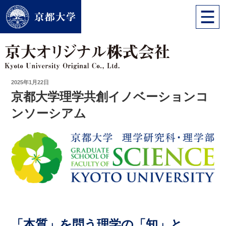
投
2025年1月22日
稿
京都大学理学共創イノベーションコ
日:
ンソーシアム
「本質」を問う理学の「知」と