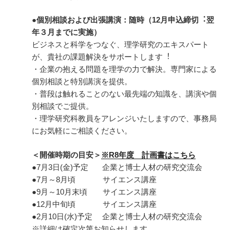
●個別相談および出張講演：随時（12⽉申込締切︓翌
年３⽉までに実施）
ビジネスと科学をつなぐ、理学研究のエキスパート
が、貴社の課題解決をサポートします︕
・企業の抱える問題を理学の⼒で解決。専⾨家による
個別相談と特別講演を提供。
・普段は触れることのない最先端の知識を、講演や個
別相談でご提供。
・理学研究科教員をアレンジいたしますので、事務局
にお気軽にご相談ください。
＜開催時期の目安＞
※R8年度 計画書はこちら
●7月3日(金)予定 企業と博士人材の研究交流会
●7月～8月頃 サイエンス講座
●9月～10月末頃 サイエンス講座
●12月中旬頃 サイエンス講座
●2月10日(水)予定 企業と博士人材の研究交流会
※詳細は確定次第お知らせします。