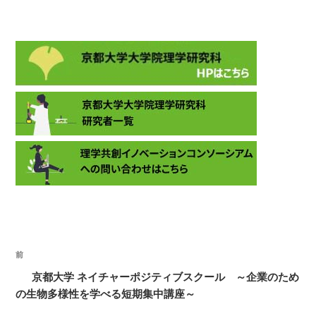
投
過
前
稿
去
京都大学 ネイチャーポジティブスクール ～企業のため
ナ
の
の生物多様性を学べる短期集中講座～
ビ
投