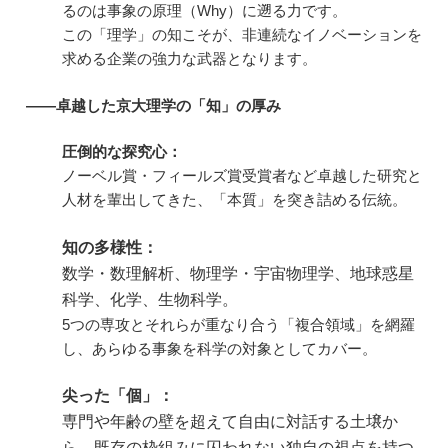
るのは事象の原理（Why）に遡る力です。
この「理学」の知こそが、非連続なイノベーションを
求める企業の強力な武器となります。
――卓越した京大理学の「知」の厚み
圧倒的な探究心：
ノーベル賞・フィールズ賞受賞者など卓越した研究と
人材を輩出してきた、「本質」を突き詰める伝統。
知の多様性：
数学・数理解析、物理学・宇宙物理学、地球惑星
科学、化学、生物科学。
5つの専攻とそれらが重なり合う「複合領域」を網羅
し、あらゆる事象を科学の対象としてカバー。
尖った「個」：
専門や年齢の壁を超えて自由に対話する土壌か
ら、既存の枠組みに囚われない独自の視点を持つ