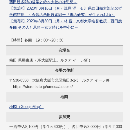
西田幾多郎の哲学と鈴木大拙の禅思想～
【第2講】2020年3月16日（月）浅見 洋 石川県西田幾太郎記念哲
学館館長 ～金沢の西田幾多郎ー『善の研究』が生まれし頃～
【第3講】2020年3月30日（月）林 晋 京都大学名誉教授 西田幾
多郎 その人と思想～京大時代を中心に～
【時間】各回 19：00〜20：30
会場名
梅田 蔦屋書店（JR大阪駅上、ルクア イーレ9F）
会場の住所
〒530-8558 大阪府大阪市北区梅田3-1-3 ルクア イーレ9F
https://store.tsite.jp/umeda/access/
地図
地図（GoogleMap）
参加費
一括申込8,100円（学生5,400円）、各回申込3,000円（学生2,000